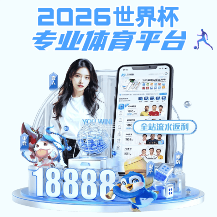
立即注册
星空体育网页入口
带您畅享全
球体育盛事
专业平台，数据精准，
高清直播
覆盖热门体育项
目。
聚焦足球、篮球、电竞等赛事，
每日内容实时更
新
。
极速访问
下载APP