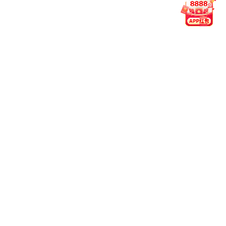
If Wuhan Three Towns B Team can secure a win,
it would mark a turnaround in their recent form
and provide them with much-needed
momentum. This could rejuvenate the team's
spirit and inspire better performances in
subsequent matches, enabling them to climb up
the standings.
The outcome of this match is likely to influence
both teams' strategies for the remainder of the
season, highlighting its importance beyond just
three points. As they continue to chase their
dreams in the competitive landscape of China’s
second division football, every match counts.