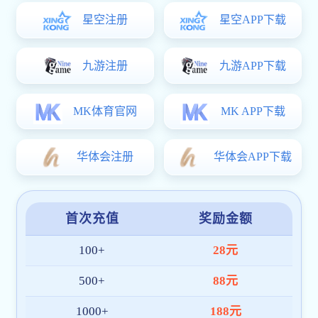
逐梦中乙客场争锋成都蓉城希
拉谷挑战武汉三镇B队全力争
胜
2026-06-01 22:37
55 次阅读
首页
/
体育报道
在中乙联赛的激烈竞争中，成都蓉城希拉谷迎来了与
武汉三镇B队的客场对决。作为争夺晋级名额的重要
一战，这场比赛不仅是球队实力的一次检验，更是球
员们逐梦之路上的一次重要里程碑。本文将从四个方
面进行详细阐述：首先分析本场比赛的背景及重要
性，其次探讨两队近期状态和战术安排，再者评估关
键球员的表现与影响，最后展望未来赛事对双方的意