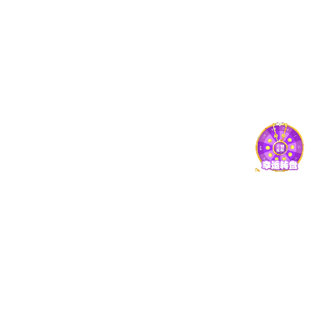
下依然坚韧不拔，希望能借助主场优势扭转颓势。
综合来看，两支球队目前都处于不同的发展阶段，这
也让本次交锋充满了不可预测性。究竟是哪支球队能
把握住机会，实现胜利，将成为比赛的一大看点。
3、关键球员表现评估
在任何一场重要赛事中，关键球员往往决定了比赛的
走势。对于成都蓉城希拉谷来说，中场核心和前锋组
合将承担起进攻重任。他们不仅要创造机会，还需把
握住每一次射门机会，以帮助球队获取胜利。
与此同时，武汉三镇B队也有数名实力派球员值得关
注。这些球员不仅具备个人突破能力，还能有效组织
进攻，为球队贡献力量。此外，在防守环节，他们需