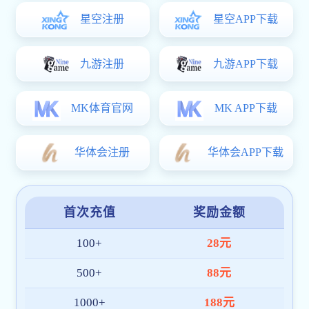
科尔谈附加赛重要性强调第九
或第十名需再赢一场才能晋级
2026-06-02 11:47
55 次阅读
首页
/
体育报道
在篮球比赛中，附加赛的设立为球队提供了更多的晋
级机会。科尔作为一名经验丰富的教练，近期谈及了
附加赛的重要性，特别强调对于排名第九或第十的球
队而言，他们必须再赢一场才能获得进一步晋级的机
会。这一观点不仅反映了对竞技精神的重视，也揭示
了在激烈竞争中每场比赛的重要性。本文将从四个方
面详细探讨科尔关于附加赛的重要性，包括附加赛带
来的公平竞争、对球队战术调整的影响、球员心理状